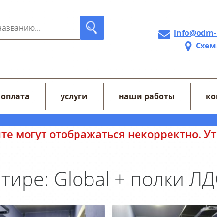
info@odm-
Схем
 оплата
услуги
наши работы
ко
тображаться некорректно. Уточняйте це
тире: Global + полки Л