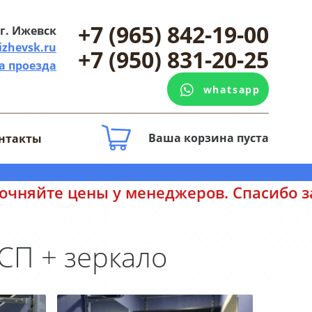
+7 (965) 842-19-00
г. Ижевск
izhevsk.ru
+7 (950) 831-20-25
а проезда
whatsapp
Ваша корзина пуста
нтакты
ны у менеджеров. Спасибо за понимани
ДСП + зеркало