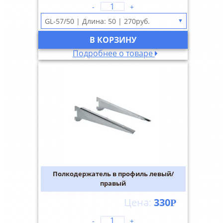
-
+
▼
В КОРЗИНУ
Подробнее о товаре
Полкодержатель в профиль левый/
правый
330
Р
-
+