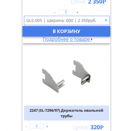
2 350
Р
-
+
▼
В КОРЗИНУ
Подробнее о товаре
2247 (SL-7296/97) Держатель овальной
трубы
320
-
+
Р