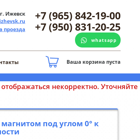
+7 (965) 842-19-00
г. Ижевск
izhevsk.ru
+7 (950) 831-20-25
а проезда
whatsapp
Ваша корзина пуста
нтакты
Уточняйте цены у менеджеров. Спасибо
 магнитом под углом 0° к
ности