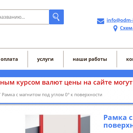
info@odm-
Схем
 оплата
услуги
наши работы
ко
йте могут отображаться некорректно. 
 Рамка с магнитом под углом 0° к поверхности
Рамка с
поверх