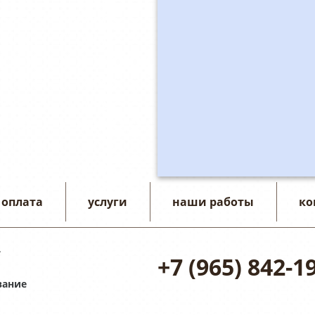
 оплата
услуги
наши работы
ко
7
+7 (965) 842-1
вание