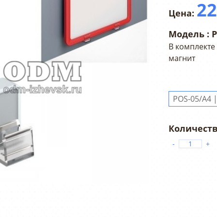
2
Модель :
В комплекте
магнит
-
+