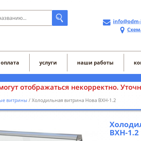
info@odm-
Схем
 оплата
услуги
наши работы
ко
жаться некорректно. Уточняйте цены у
ые витрины
/ Холодильная витрина Нова ВХН-1.2
Холоди
ВХН-1.2