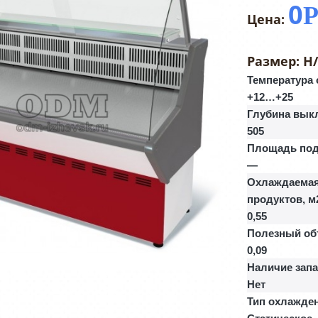
0
Размер:
Н
Температура
+12…+25
Глубина вык
505
Площадь под
—
Охлаждаемая
продуктов, м
0,55
Полезный об
0,09
Наличие зап
Нет
Тип охлажде