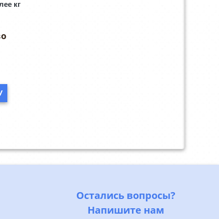
лее кг
У
Остались вопросы?
Напишите нам