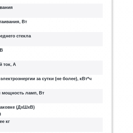
ивания
аивания, Вт
еднего стекла
 В
 ток, A
электроэнергии за сутки (не более), кВт*ч
 мощность ламп, Вт
паковке (ДхШхВ)
0
ее кг