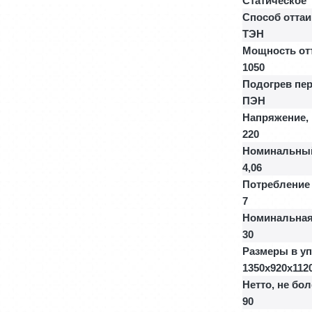
Статическое
Способ отта
ТЭН
Мощность отт
1050
Подогрев пер
ПЭН
Напряжение,
220
Номинальный
4,06
Потребление 
7
Номинальная
30
Размеры в у
1350x920x112
Нетто, не бол
90