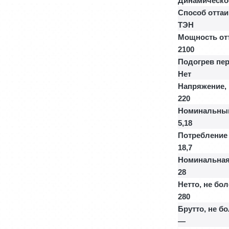
Динамическо
Способ отта
ТЭН
Мощность отт
2100
Подогрев пер
Нет
Напряжение,
220
Номинальный
5,18
Потребление 
18,7
Номинальная
28
Нетто, не бол
280
Брутто, не бо
—