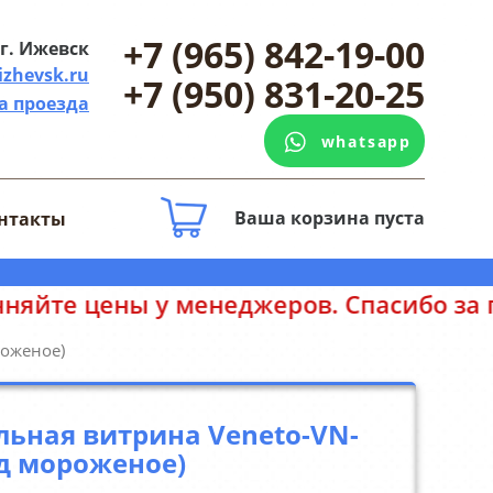
+7 (965) 842-19-00
г. Ижевск
izhevsk.ru
+7 (950) 831-20-25
а проезда
whatsapp
Ваша корзина пуста
нтакты
ы у менеджеров. Спасибо за понимание
роженое)
ьная витрина Veneto-VN-
од мороженое)