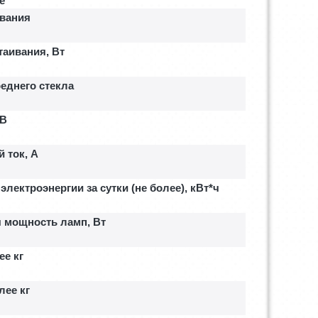
е
ивания
аивания, Вт
еднего стекла
 В
 ток, A
электроэнергии за сутки (не более), кВт*ч
 мощность ламп, Вт
ее кг
лее кг