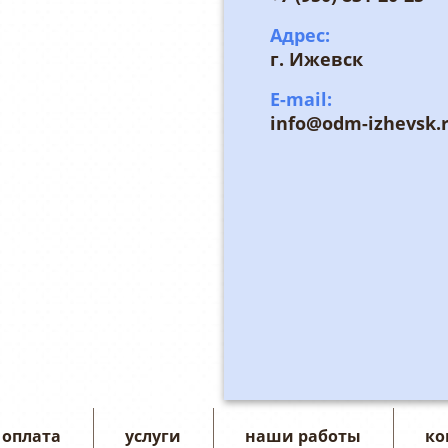
Адрес:
г. Ижевск
E-mail:
info@odm-izhevsk.
 оплата
услуги
наши работы
ко