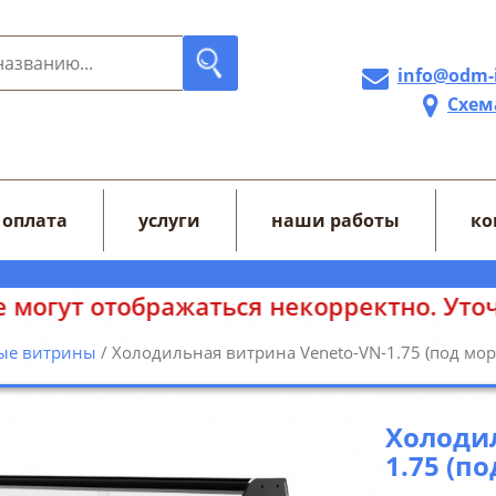
info@odm-
Схем
 оплата
услуги
наши работы
ко
ображаться некорректно. Уточняйте цен
ые витрины
/ Холодильная витрина Veneto-VN-1.75 (под мо
Холодил
1.75 (п