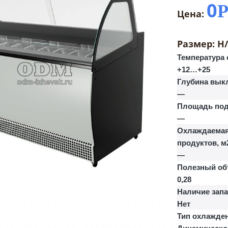
0
Размер:
Н
Температура
+12…+25
Глубина вык
—
Площадь под
—
Охлаждаемая
продуктов, м
—
Полезный об
0,28
Наличие зап
Нет
Тип охлажде