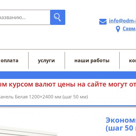
info@odm-
Схем
 оплата
услуги
наши работы
ко
айте могут отображаться некорректно.
анель Белая 1200×2400 мм (шаг 50 мм)
Эконом
(шаг 50