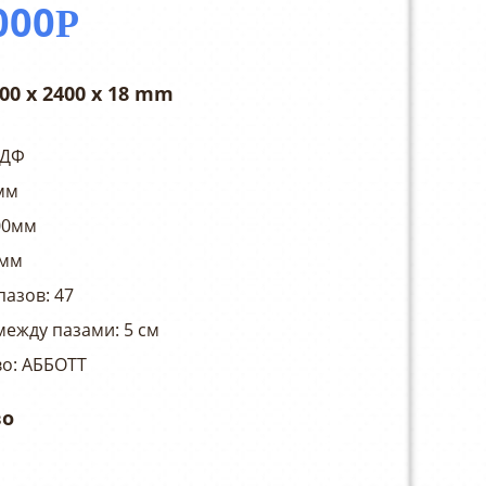
000
Р
00 x 2400 x 18 mm
МДФ
мм
00мм
8мм
пазов: 47
между пазами: 5 см
о: АББОТТ