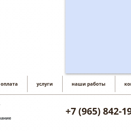
 оплата
услуги
наши работы
ко
7
+7 (965) 842-1
вание