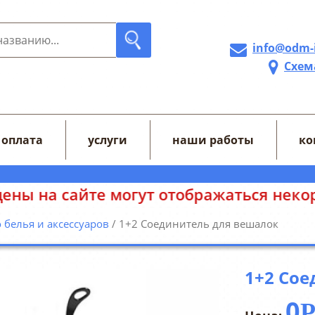
info@odm-
Схем
 оплата
услуги
наши работы
ко
жаться некорректно. Уточняйте цены у
 белья и аксессуаров
/ 1+2 Соединитель для вешалок
1+2 Сое
0