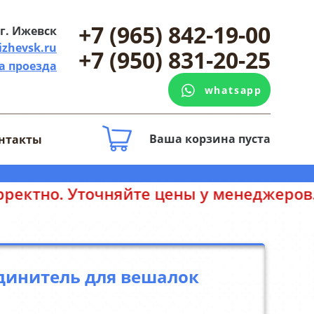
+7 (965) 842-19-00
г. Ижевск
izhevsk.ru
+7 (950) 831-20-25
а проезда
whatsapp
Ваша корзина пуста
нтакты
 менеджеров. Спасибо за понимание.
динитель для вешалок
Р