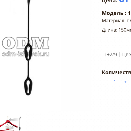
Модель :
1
Материал: п
Длина: 150м
-
+