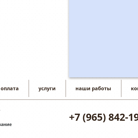
 оплата
услуги
наши работы
ко
7
+7 (965) 842-1
вание