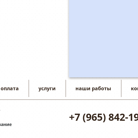
 оплата
услуги
наши работы
ко
7
+7 (965) 842-1
вание