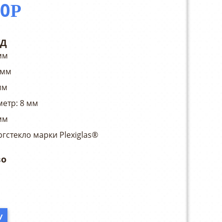
50
Р
/Д
мм
0мм
мм
метр: 8 мм
мм
гстекло марки Plexiglas®
У