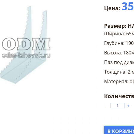
3
Размер:
Н
Ширина: 65
Глубина: 19
Высота: 180
Паз под диа
Толщина: 2 
Материал: ор
-
+
В КОРЗИН